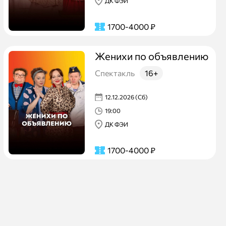
ДК ФЭИ
1700-4000
₽
Женихи по объявлению
Спектакль
16+
12.12.2026 (Сб)
19:00
ДК ФЭИ
1700-4000
₽