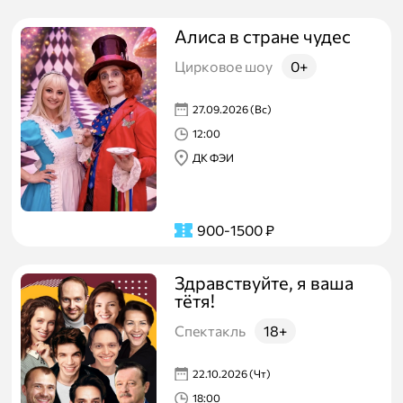
Алиса в стране чудес
Цирковое шоу
0+
27.09.2026 (Вс)
12:00
ДК ФЭИ
900-1500
₽
Здравствуйте, я ваша
тётя!
Спектакль
18+
22.10.2026 (Чт)
18:00