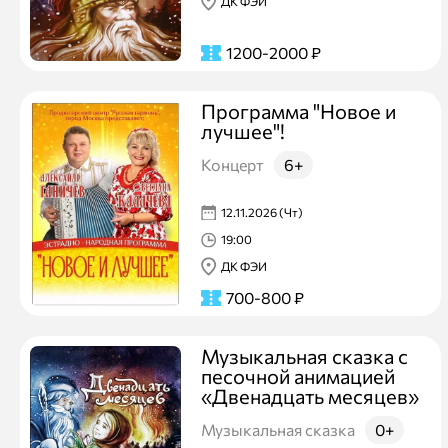
ДК ФЭИ
1200-2000
₽
Программа "Новое и
лучшее"!
Концерт
6+
12.11.2026 (Чт)
19:00
ДК ФЭИ
700-800
₽
Музыкальная сказка с
песочной анимацией
«Двенадцать месяцев»
Музыкальная сказка
0+