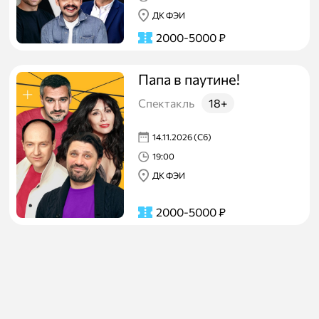
ДК ФЭИ
2000-5000
₽
Папа в паутине!
Спектакль
18+
14.11.2026 (Сб)
19:00
ДК ФЭИ
2000-5000
₽