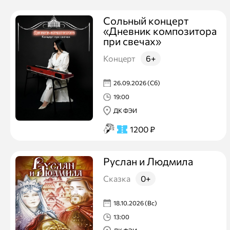
Сольный концерт
«Дневник композитора
при свечах»
Концерт
6+
26.09.2026 (Сб)
19:00
ДК ФЭИ
1200
₽
Руслан и Людмила
Сказка
0+
18.10.2026 (Вс)
13:00