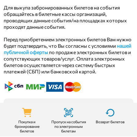
Для выкупа забронированных билетов на события
обращайтесь в билетные кассы организаций,
проводящих данные события/на площадках которых
проходят данные события.
Перед приобретением электронных билетов Вам нужно
будет подтвердить, что Вы согласны с условиями
нашей
публичной оферты
по продаже электронных билетов и
сопутствующих товаров/услуг. Оплата электронных
билетов осуществляется через систему быстрых
платежей (СБП) или банковской картой.
Оплата осуществляется через
платёжную систему "Юнителлер".
Данные Вашей банковской карты
Покупка и
Пропуск на события
Возврат билетов
бронирование
вводятся на специальной
по электронным
билетов
билетам
защищённой странице платёжной